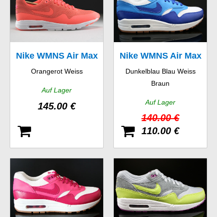
Nike WMNS Air Max
Nike WMNS Air Max
Orangerot Weiss
Dunkelblau Blau Weiss
1 Ultra Moire
1 Vintage
Braun
Auf Lager
Auf Lager
145.00 €
140.00 €
110.00 €