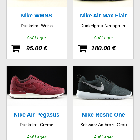
Nike WMNS
Nike Air Max Flair
Dunkelrot Weiss
Dunkelgrau Neongruen
Dualtone Racer SE
Auf Lager
Auf Lager
95.00 €
180.00 €
Nike Air Pegasus
Nike Roshe One
Dunkelrot Creme
Schwarz Anthrazit Grau
New Racer
Suede
Auf Lager
Auf Lager