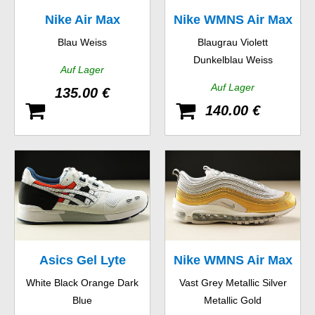
Nike Air Max
Nike WMNS Air Max
Blau Weiss
Blaugrau Violett
Command Premium
90 Essential
Dunkelblau Weiss
Auf Lager
Auf Lager
135.00 €
140.00 €
Asics Gel Lyte
Nike WMNS Air Max
White Black Orange Dark
Vast Grey Metallic Silver
97 SE
Blue
Metallic Gold