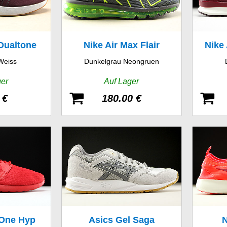
Dualtone
Nike Air Max Flair
Nike
Weiss
Dunkelgrau Neongruen
 SE
ger
Auf Lager
 €
180.00 €
 One Hyp
Asics Gel Saga
N