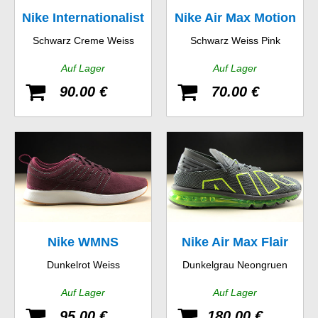
Nike Internationalist
Nike Air Max Motion
Schwarz Creme Weiss
Schwarz Weiss Pink
GS
Auf Lager
Auf Lager
90.00 €
70.00 €
Nike WMNS
Nike Air Max Flair
Dunkelrot Weiss
Dunkelgrau Neongruen
Dualtone Racer SE
Auf Lager
Auf Lager
95.00 €
180.00 €