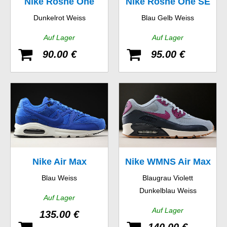
Nike Roshe One
Nike Roshe One SE
Dunkelrot Weiss
Blau Gelb Weiss
Auf Lager
Auf Lager
90.00 €
95.00 €
Nike Air Max
Nike WMNS Air Max
Blau Weiss
Blaugrau Violett
Command Premium
90 Essential
Dunkelblau Weiss
Auf Lager
Auf Lager
135.00 €