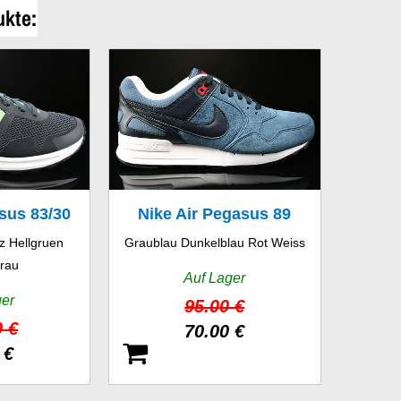
ukte:
sus 83/30
Nike Air Pegasus 89
z Hellgruen
Graublau Dunkelblau Rot Weiss
rau
Auf Lager
ger
95.00 €
0 €
70.00 €
 €