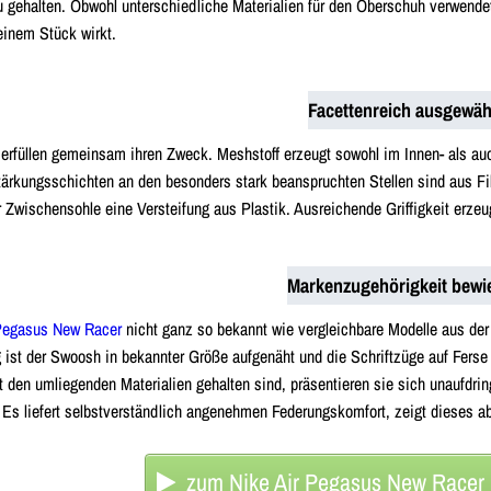
 gehalten. Obwohl unterschiedliche Materialien für den Oberschuh verwendet 
einem Stück wirkt.
Facettenreich ausgewäh
n erfüllen gemeinsam ihren Zweck. Meshstoff erzeugt sowohl im Innen- als 
ärkungsschichten an den besonders stark beanspruchten Stellen sind aus Filz
r Zwischensohle eine Versteifung aus Plastik. Ausreichende Griffigkeit erze
Markenzugehörigkeit bewi
 Pegasus New Racer
nicht ganz so bekannt wie vergleichbare Modelle aus der
 ist der Swoosh in bekannter Größe aufgenäht und die Schriftzüge auf Fer
t den umliegenden Materialien gehalten sind, präsentieren sie sich unaufdri
. Es liefert selbstverständlich angenehmen Federungskomfort, zeigt dieses ab
zum Nike Air Pegasus New Racer