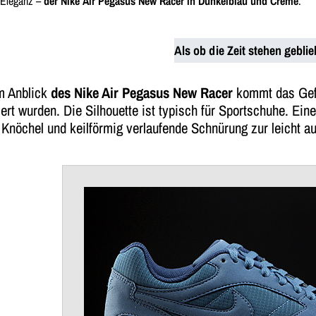
e Eleganz –
der Nike Air Pegasus New Racer in Dunkelblau und Creme
.
Als ob die Zeit stehen geblie
m Anblick
des Nike Air Pegasus New Racer
kommt das Gefü
ert wurden. Die Silhouette ist typisch für Sportschuhe. Eine
 Knöchel und keilförmig verlaufende Schnürung zur leicht 