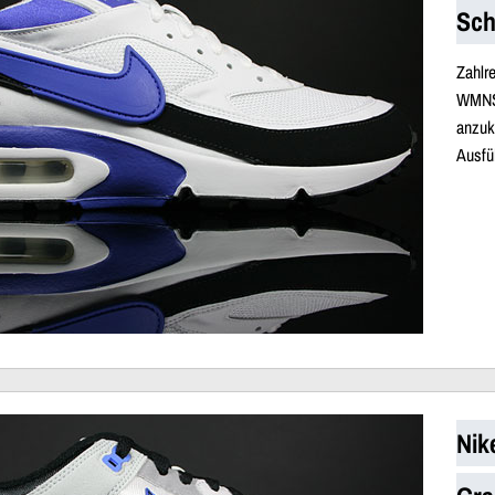
Sch
Zahlr
WMNS
anzu
Ausfü
Nik