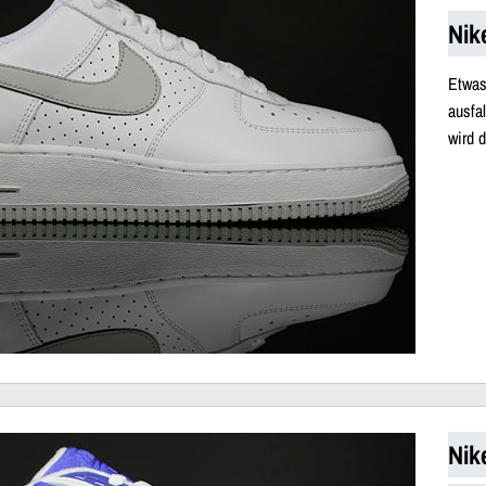
Nik
Etwa
ausfa
wird 
Nik