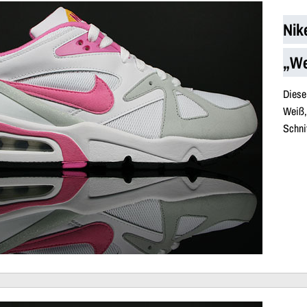
Nik
„We
Diese
Weiß,
Schnit