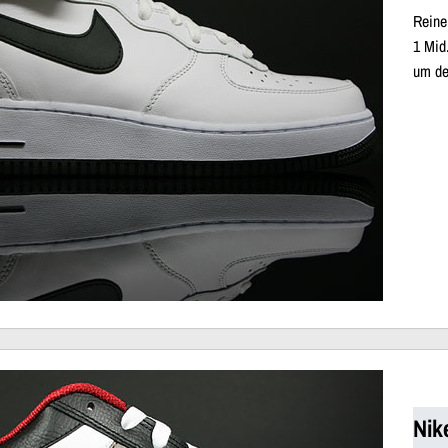
Reine
1 Mid
um de
Nik