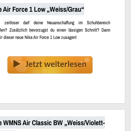
e Air Force 1 Low „Weiss/Grau“
s zeitloser darf deine Neuanschaffung im Schuhbereich
llen? Zusätzlich bevorzugst du einen lässigen Schnitt? Dann
dir dieser neue Nike Air Force 1 Low zusagen!
Jetzt weiterlesen
e WMNS Air Classic BW „Weiss/Violett-