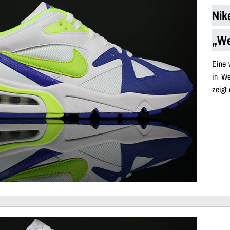
Nik
„We
Eine 
in We
zeigt 