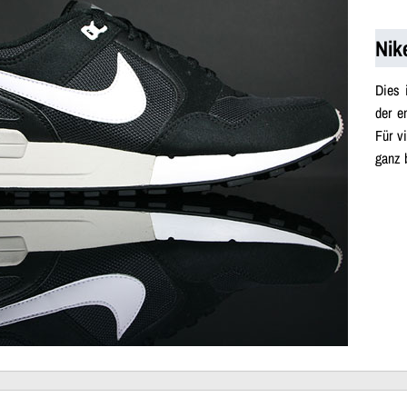
Nik
Dies 
der e
Für v
ganz 