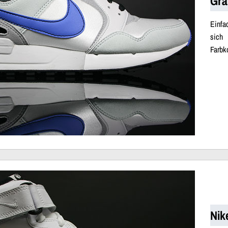
Gra
Einfa
sich
Farbk
Nik