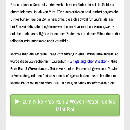
Einen schönen Kontrast zu den verbleibenden Farben bietet die
Sohle
in
einem leichten Hauch von Mint. Für einen
erhöhten Laufkomfort
sorgen die
Einkerbungen
bei der
Zwischensohle
, die sich sowohl für Läufer als auch
bei Freizeitaktivitäten begehrenswert bemerkbar machen.
Atmungsaktiv
entfaltet sich das
hellgrüne Innenfutter
. Zudem wurde dieser Effekt durch die
teilperforierte Innensohle
noch verstärkt.
Möchte man die gestellte Frage vom Anfang in eine Formel umwandeln, so
würde diese wahrscheinlich Laufschuh +
alltagstauglicher Sneaker
=
Nike
Free Run 2 Woven
lauten. Seine verspielten Farben auf
gewebtem Muster
in Verbindung mit den
fantastischen Laufeigenschaften
lassen bei diesem
Modell kaum Wünsche offen. Hier ist das gute Stück ab sofort erhältlich:
zum Nike Free Run 2 Woven Petrol Tuerkis
Mint Rot