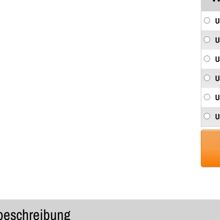
U
U
U
U
U
U
lbeschreibung