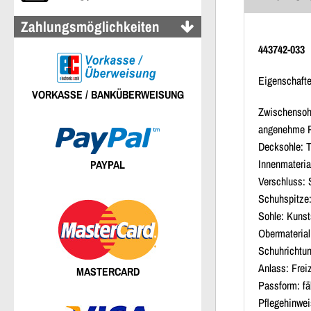
Zahlungsmöglichkeiten
443742-033
Eigenschaft
VORKASSE / BANKÜBERWEISUNG
Zwischensohl
angenehme P
Decksohle: T
Innenmaterial
PAYPAL
Verschluss:
Schuhspitze
Sohle: Kunst
Obermaterial
Schuhrichtun
Anlass: Freiz
MASTERCARD
Passform: fäl
Pflegehinwei