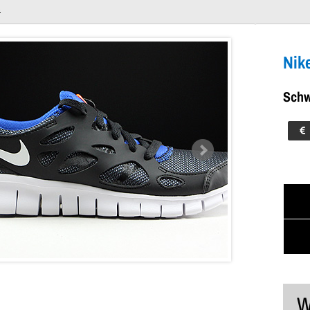
s
hwarz Weiss Orange Blau
Dein Warenkorb ist leer!
Nik
Schw
W