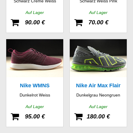
Schwarz Creme Weiss
Schwarz Weiss Pink
GS
Auf Lager
Auf Lager
90.00 €
70.00 €
Nike WMNS
Nike Air Max Flair
Dunkelrot Weiss
Dunkelgrau Neongruen
Dualtone Racer SE
Auf Lager
Auf Lager
95.00 €
180.00 €