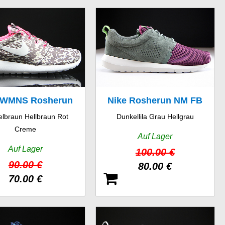
 WMNS Rosherun
Nike Rosherun NM FB
lbraun Hellbraun Rot
Dunkellila Grau Hellgrau
Print
Creme
Auf Lager
Auf Lager
100.00 €
90.00 €
80.00 €
70.00 €