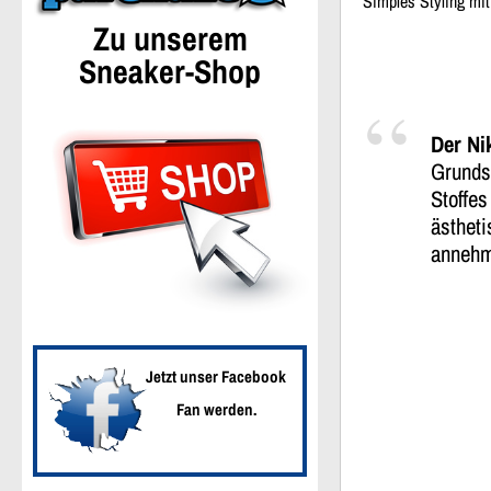
Simples Styling mi
Zu unserem
Sneaker-Shop
Der Ni
Grunds
Stoffes
ästheti
annehml
Jetzt unser Facebook
Fan werden.