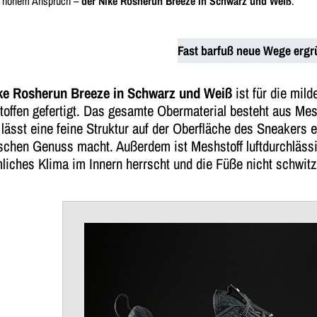
t hohem Anspruch –
der Nike Rosherun Breeze in Schwarz und Weiß
.
Fast barfuß neue Wege erg
ke Rosherun Breeze in Schwarz und Weiß
ist für die mil
toffen gefertigt. Das gesamte Obermaterial besteht aus Me
 lässt eine feine Struktur auf der Oberfläche des Sneakers
schen Genuss macht. Außerdem ist Meshstoff luftdurchlässi
iches Klima im Innern herrscht und die Füße nicht schwitz