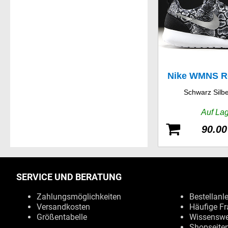
Nike WMNS R
Schwarz Silb
Prin
Auf La
90.00
SERVICE UND BERATUNG
Zahlungsmöglichkeiten
Bestellanl
Versandkosten
Häufige Fr
Größentabelle
Wissenswe
Shopseite