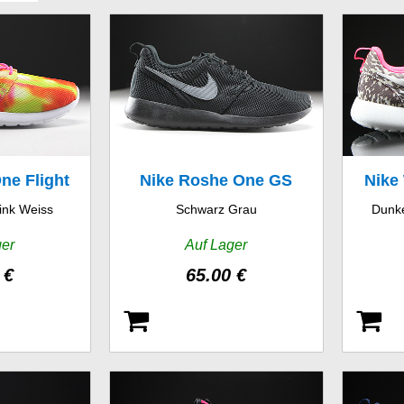
ne Flight
Nike Roshe One GS
Nike
ink Weiss
Schwarz Grau
Dunke
 GS
ger
Auf Lager
 €
65.00 €