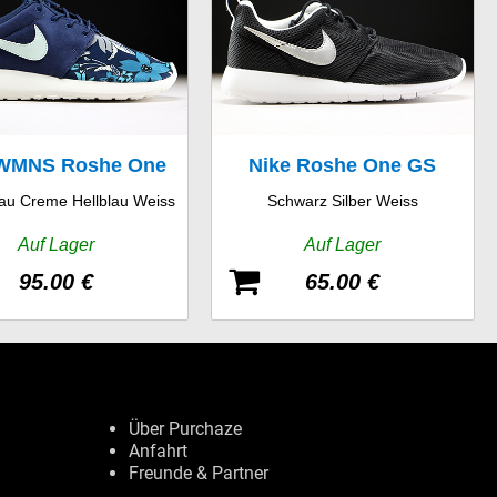
 WMNS Roshe One
Nike Roshe One GS
au Creme Hellblau Weiss
Schwarz Silber Weiss
Print
Auf Lager
Auf Lager
95.00 €
65.00 €
Über Purchaze
Anfahrt
Freunde & Partner