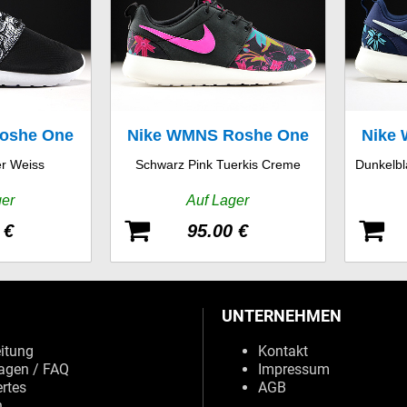
oshe One
Nike WMNS Roshe One
Nike
er Weiss
Schwarz Pink Tuerkis Creme
Dunkelbl
t
Print
ger
Auf Lager
 €
95.00 €
UNTERNEHMEN
eitung
Kontakt
agen / FAQ
Impressum
rtes
AGB
n