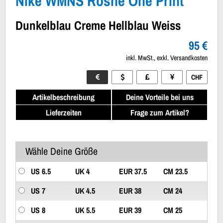
Nike WMNS Roshe One Print
Dunkelblau Creme Hellblau Weiss
95 €
inkl. MwSt., exkl. Versandkosten
CHF
Artikelbeschreibung
Deine Vorteile bei uns
Lieferzeiten
Frage zum Artikel?
Wähle Deine Größe
US 6.5
UK 4
EUR 37.5
CM 23.5
US 7
UK 4.5
EUR 38
CM 24
US 8
UK 5.5
EUR 39
CM 25