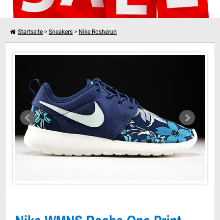
Startseite
>
Sneakers
>
Nike Rosherun
Nike WMNS Roshe One Print Dunkelblau Creme Hellblau Weiss
Weiter einkaufen
Dein Warenkorb ist leer!