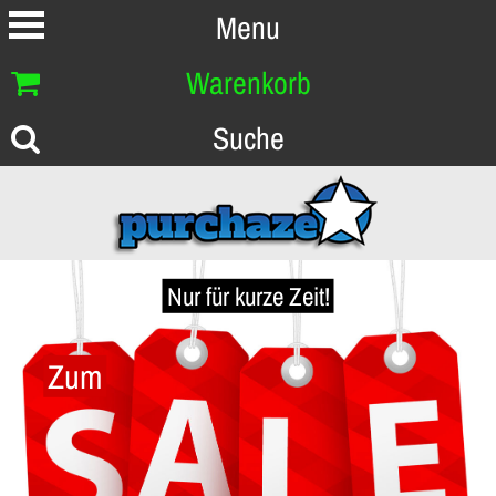
Menu
Warenkorb
Suche
Nur für kurze Zeit!
Zum