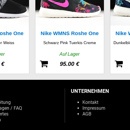
oshe One
Nike WMNS Roshe One
Nike
er Weiss
Schwarz Pink Tuerkis Creme
Dunkelbl
t
Print
ger
Auf Lager
 €
95.00 €
UNTERNEHMEN
eitung
Kontakt
agen / FAQ
Impressum
rtes
AGB
n