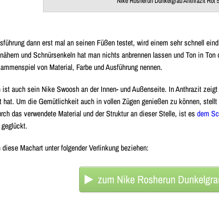
Nike Rosherun Dunkelgrau Anthrazit Rot 
ührung dann erst mal an seinen Füßen testet, wird einem sehr schnell eind
nähern
und
Schnürsenkeln
hat man nichts anbrennen lassen und Ton in Ton 
sammenspiel von
Material
,
Farbe
und
Ausführung
nennen.
 ist auch sein
Nike Swoosh
an der
Innen- und Außenseite
. In Anthrazit zei
t hat. Um die Gemütlichkeit auch in vollen Zügen genießen zu können, stellt
rch das verwendete Material und der Struktur an dieser Stelle, ist es
dem Sc
 geglückt.
 diese Machart unter folgender Verlinkung beziehen:
zum Nike Rosherun Dunkelgrau