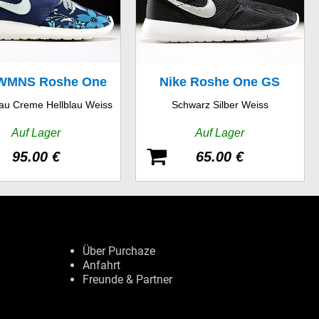
 WMNS Roshe One
Nike Roshe One GS
au Creme Hellblau Weiss
Schwarz Silber Weiss
Print
Auf Lager
Auf Lager
95.00 €
65.00 €
Über Purchaze
Anfahrt
Freunde & Partner