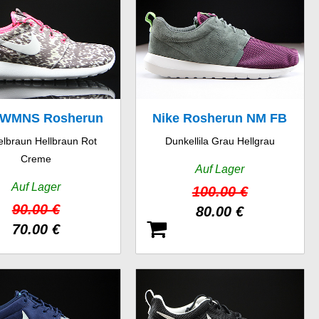
 WMNS Rosherun
Nike Rosherun NM FB
lbraun Hellbraun Rot
Dunkellila Grau Hellgrau
Print
Creme
Auf Lager
Auf Lager
100.00 €
90.00 €
80.00 €
70.00 €