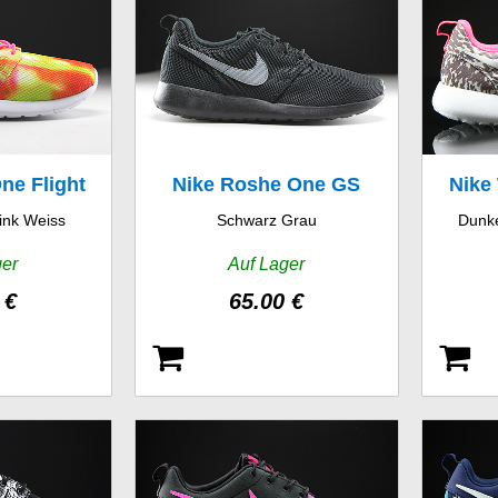
ne Flight
Nike Roshe One GS
Nike
ink Weiss
Schwarz Grau
Dunke
 GS
ger
Auf Lager
 €
65.00 €