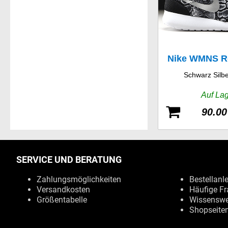
Nike WMNS R
Schwarz Silb
Prin
Auf La
90.00
SERVICE UND BERATUNG
Zahlungsmöglichkeiten
Bestellanl
Versandkosten
Häufige Fr
Größentabelle
Wissenswe
Shopseite