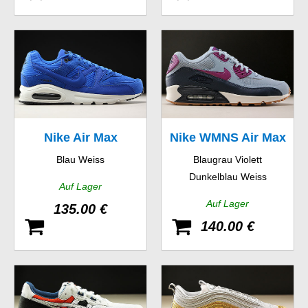
Nike Air Max
Nike WMNS Air Max
Blau Weiss
Blaugrau Violett
Command Premium
90 Essential
Dunkelblau Weiss
Auf Lager
Auf Lager
135.00 €
140.00 €