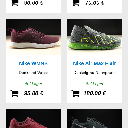
90.00 €
70.00 €
Nike WMNS
Nike Air Max Flair
Dunkelrot Weiss
Dunkelgrau Neongruen
Dualtone Racer SE
Auf Lager
Auf Lager
95.00 €
180.00 €