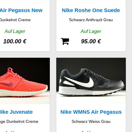
 Air Pegasus New
Nike Roshe One Suede
Dunkelrot Creme
Schwarz Anthrazit Grau
Racer
Auf Lager
Auf Lager
100.00 €
95.00 €
ike Juvenate
Nike WMNS Air Pegasus
ge Dunkelrot Creme
Schwarz Weiss Grau
89