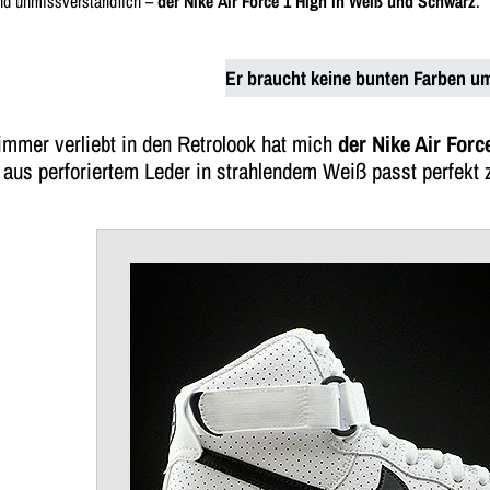
nd unmissverständlich –
der Nike Air Force 1 High in Weiß und Schwarz
.
Er braucht keine bunten Farben um
immer verliebt in den Retrolook hat mich
der Nike Air Forc
aus perforiertem Leder in strahlendem Weiß passt perfekt 