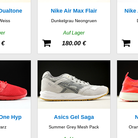
Dualtone
Nike Air Max Flair
Nike
Weiss
Dunkelgrau Neongruen
 SE
ger
Auf Lager
 €
180.00 €
 One Hyp
Asics Gel Saga
N
arz
Summer Grey Mesh Pack
Oran