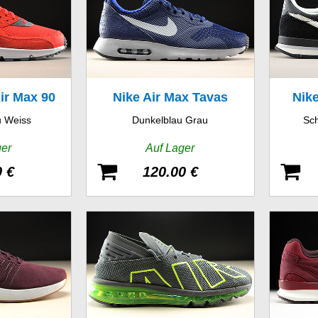
ir Max 90
Nike Air Max Tavas
Nike
 Weiss
Dunkelblau Grau
Sc
ger
Auf Lager
0 €
120.00 €