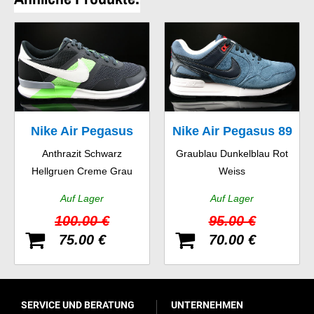
Nike Air Pegasus
Nike Air Pegasus 89
Anthrazit Schwarz
Graublau Dunkelblau Rot
83/30
Hellgruen Creme Grau
Weiss
Auf Lager
Auf Lager
100.00 €
95.00 €
75.00 €
70.00 €
SERVICE UND BERATUNG
UNTERNEHMEN