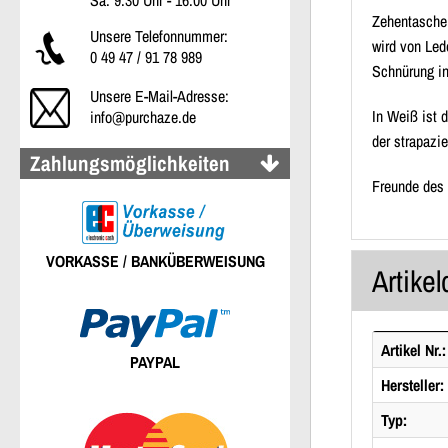
Sa: 9:30 Uhr - 16:00 Uhr
Zehentasche,
Unsere Telefonnummer:
wird von Led
0 49 47 / 91 78 989
Schnürung in
Unsere E-Mail-Adresse:
In Weiß ist 
info@purchaze.de
der strapazi
Zahlungsmöglichkeiten
Freunde des
VORKASSE / BANKÜBERWEISUNG
Artikel
Artikel Nr.:
PAYPAL
Hersteller:
Typ: