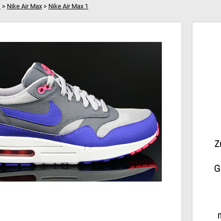
s
>
Nike Air Max
>
Nike Air Max 1
al
Dein Warenkorb ist leer!
Hi
Z
G