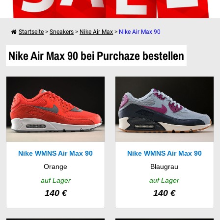
Startseite
>
Sneakers
>
Nike Air Max
>
Nike Air Max 90
Weiter einkaufen
Nike Air Max 90 bei Purchaze bestellen
Dein Warenkorb ist leer!
Nike WMNS Air Max 90
Nike WMNS Air Max 90
Orange
Blaugrau
(325213-801)
Essential (616730-403)
auf Lager
auf Lager
140 €
140 €