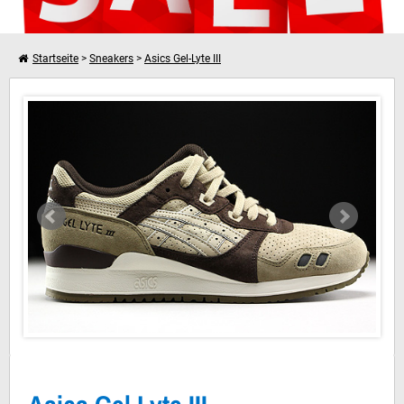
Startseite
>
Sneakers
>
Asics Gel-Lyte III
Asics Gel Lyte III Scratch and Sniff Pack
Weiter einkaufen
Dein Warenkorb ist leer!