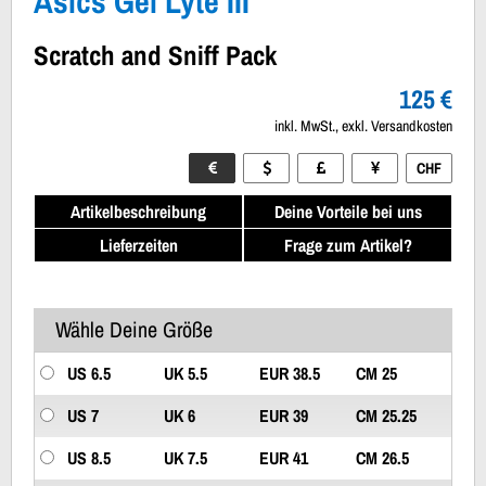
Asics Gel Lyte III
Scratch and Sniff Pack
125 €
inkl. MwSt., exkl. Versandkosten
CHF
Artikelbeschreibung
Deine Vorteile bei uns
Lieferzeiten
Frage zum Artikel?
Wähle Deine Größe
US 6.5
UK 5.5
EUR 38.5
CM 25
US 7
UK 6
EUR 39
CM 25.25
US 8.5
UK 7.5
EUR 41
CM 26.5