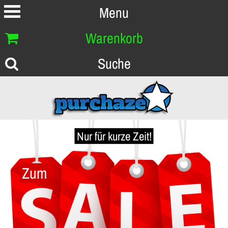
Menu
Warenkorb
Suche
Nur für kurze Zeit!
Zum