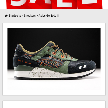
Startseite
>
Sneakers
>
Asics Gel-Lyte III
Weiter einkaufen
Asics Gel Lyte III
Dein Warenkorb ist leer!
Hinweis