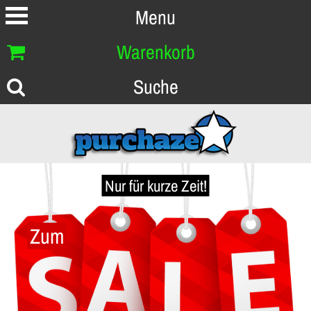
Menu
Warenkorb
Suche
Nur für kurze Zeit!
Zum