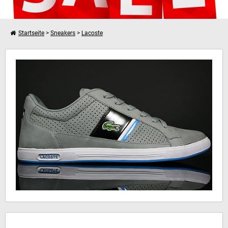
Startseite
>
Sneakers
>
Lacoste
Weiter einkaufen
Lacoste Europa Lace NK SPM
Dein Warenkorb ist leer!
Hinweis