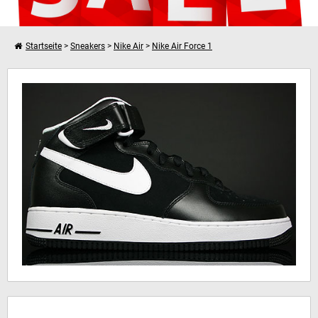
Startseite
>
Sneakers
>
Nike Air
>
Nike Air Force 1
Weiter einkaufen
Nike Air Force 1 Mid
Dein Warenkorb ist leer!
Hinweis