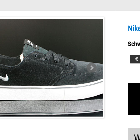
s
eiss Silber
Dein Warenkorb ist leer!
Nik
Schw
W