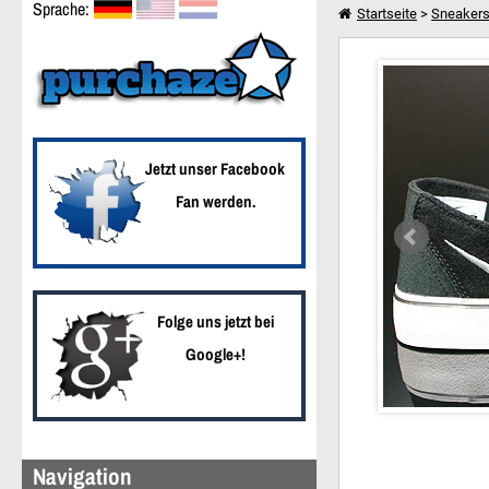
Sprache:
Startseite
>
Sneaker
Nike Braata Schwarz W
Weiter einkaufen
Jetzt unser Facebook
Fan werden.
Folge uns jetzt bei
Google+!
Navigation