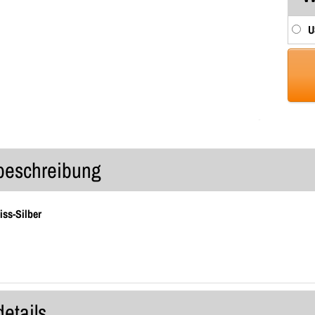
U
lbeschreibung
ss-Silber
details