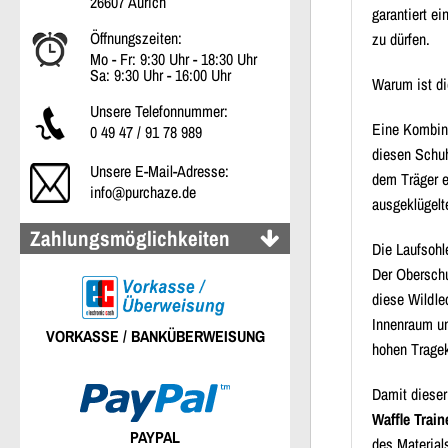
26607 Aurich
garantiert e
Öffnungszeiten:
zu dürfen.
Mo - Fr: 9:30 Uhr - 18:30 Uhr
Sa: 9:30 Uhr - 16:00 Uhr
Warum ist d
Unsere Telefonnummer:
Eine Kombina
0 49 47 / 91 78 989
diesen Schuh
Unsere E-Mail-Adresse:
dem Träger e
info@purchaze.de
ausgeklügelt
Zahlungsmöglichkeiten
Die Laufsohl
Der Oberschu
diese Wildle
Innenraum un
VORKASSE / BANKÜBERWEISUNG
hohen Tragek
Damit dieser
Waffle Train
PAYPAL
des Material