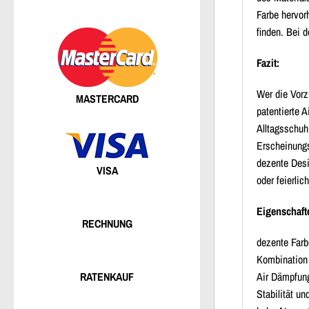
Farbe hervor
finden. Bei 
Fazit:
Wer die Vorz
MASTERCARD
patentierte 
Alltagsschuh
Erscheinungs
dezente Desi
VISA
oder feierli
Eigenschaft
RECHNUNG
dezente Farb
Kombination 
Air Dämpfun
RATENKAUF
Stabilität u