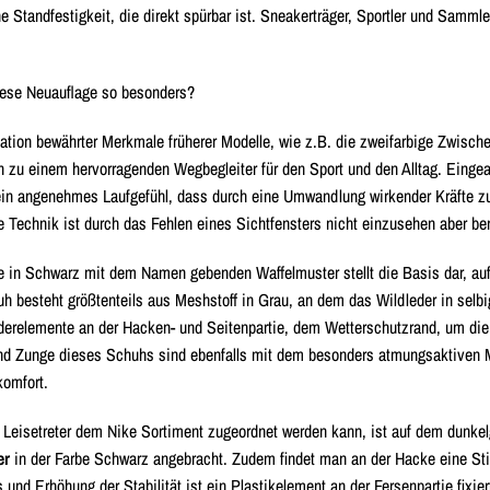
ine Standfestigkeit, die direkt spürbar ist. Sneakerträger, Sportler und Samm
iese Neuauflage so besonders?
tion bewährter Merkmale früherer Modelle, wie z.B. die zweifarbige Zwisch
 zu einem hervorragenden Wegbegleiter für den Sport und den Alltag. Eingear
in angenehmes Laufgefühl, dass durch eine Umwandlung wirkender Kräfte zu
e Technik ist durch das Fehlen eines Sichtfensters nicht einzusehen aber ber
e in Schwarz mit dem Namen gebenden Waffelmuster stellt die Basis dar, auf
h besteht größtenteils aus Meshstoff in Grau, an dem das Wildleder in selbi
derelemente an der Hacken- und Seitenpartie, dem Wetterschutzrand, um d
d Zunge dieses Schuhs sind ebenfalls mit dem besonders atmungsaktiven Me
omfort.
 Leisetreter dem Nike Sortiment zugeordnet werden kann, ist auf dem dunkel
er
in der Farbe Schwarz angebracht. Zudem findet man an der Hacke eine Stic
s und Erhöhung der Stabilität ist ein Plastikelement an der Fersenpartie fixi