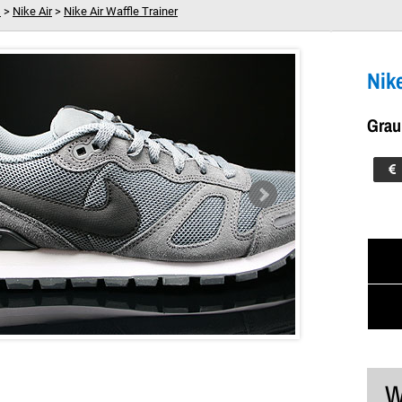
s
>
Nike Air
>
Nike Air Waffle Trainer
 Grau Schwarz Anthrazit Hellgrau
Dein Warenkorb ist leer!
Nike
Grau
W