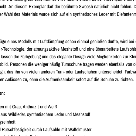
hebt. An diesem Exemplar darf der berühmte Swoosh natürlich nicht fehlen. D
der Wahl des Materials wurde sich auf ein synthetisches Leder mit Elefantenmu
üge eines Modells mit Luftdämpfung schon einmal genießen durfte, wird bei 
Air-Technologie, der atmungsaktive Meshstoff und eine überarbeitete Laufsohl
 lassen die Farbgebung und das elegante Design viele Möglichkeiten zur Kl
bild. Personen die weniger häufig Turnschuhe tragen werden ebenfalls von de
gn, das ihn von vielen anderen Turn- oder Laufschuhen unterscheidet. Farb
chen Anlässen zu, ohne die Aufmerksamkeit sofort auf die Schuhe zu richten.
en:
en mit Grau, Anthrazit und Weiß
aus Wildleder, synthetischem Leder und Meshstoff
gseinheit
nd Rutschfestigkeit durch Laufsohle mit Waffelmuster