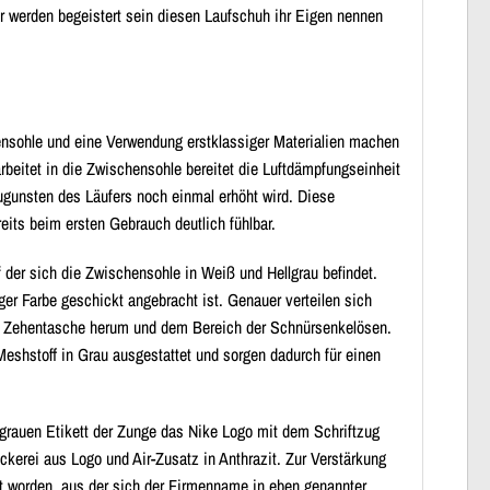
ler werden begeistert sein diesen Laufschuh ihr Eigen nennen
ensohle und eine Verwendung erstklassiger Materialien machen
beitet in die Zwischensohle bereitet die Luftdämpfungseinheit
gunsten des Läufers noch einmal erhöht wird. Diese
eits beim ersten Gebrauch deutlich fühlbar.
 der sich die Zwischensohle in Weiß und Hellgrau befindet.
ger Farbe geschickt angebracht ist. Genauer verteilen sich
ie Zehentasche herum und dem Bereich der Schnürsenkelösen.
shstoff in Grau ausgestattet und sorgen dadurch für einen
grauen Etikett der Zunge das Nike Logo mit dem Schriftzug
kerei aus Logo und Air-Zusatz in Anthrazit. Zur Verstärkung
ert worden, aus der sich der Firmenname in eben genannter