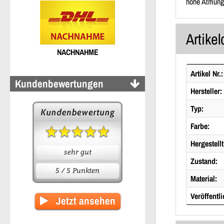
hohe Atmung
Artikel
NACHNAHME
Artikel Nr.:
Kundenbewertungen
Hersteller:
Typ:
Farbe:
Hergestellt
sehr gut
Zustand:
5 / 5 Punkten
Material:
Veröffentli
Jetzt ansehen