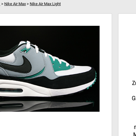
s
>
Nike Air Max
>
Nike Air Max Light
ntial
Dein Warenkorb ist leer!
Hi
Z
G
M