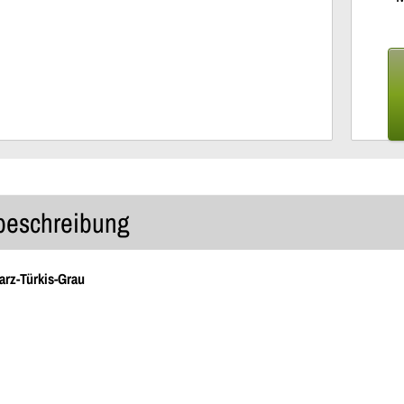
lbeschreibung
rz-Türkis-Grau