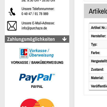
Sa: 9:30 Uhr - 16:00 Uhr
Unsere Telefonnummer:
Artikel
0 49 47 / 91 78 989
Unsere E-Mail-Adresse:
Artikel Nr.:
info@purchaze.de
Hersteller:
Zahlungsmöglichkeiten
Typ:
Farbe:
Hergestellt
VORKASSE / BANKÜBERWEISUNG
Zustand:
Material:
Veröffentli
PAYPAL