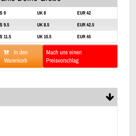
S 9
UK 8
EUR 42
S 9.5
UK 8.5
EUR 42.5
S 11.5
UK 10.5
EUR 45
In den
Mach uns einen
Warenkorb
Preisvorschlag