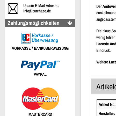
Unsere E-Mail-Adresse:
Der
Andover
info@purchaze.de
dunkelbraune
angepasstem 
Zahlungsmöglichkeiten
Die blaue So
wenig fehlen
Lacoste And
VORKASSE / BANKÜBERWEISUNG
Eindruck.
Weitere
Lac
PAYPAL
Artikel
Artikel Nr.:
Hersteller:
MASTERCARD