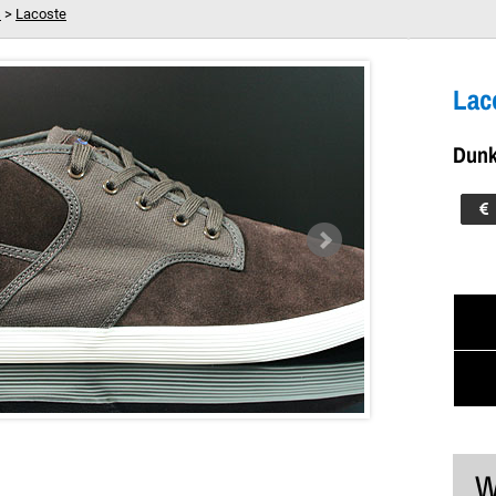
s
>
Lacoste
CIW SPM LTH CNV Dunkelbraun
Dein Warenkorb ist leer!
Lac
Dunk
W