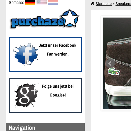
Sprache:
Startseite
>
Sneaker
Lacoste Andover Mid 
Weiter einkaufen
Jetzt unser Facebook
Fan werden.
Folge uns jetzt bei
Google+!
Navigation