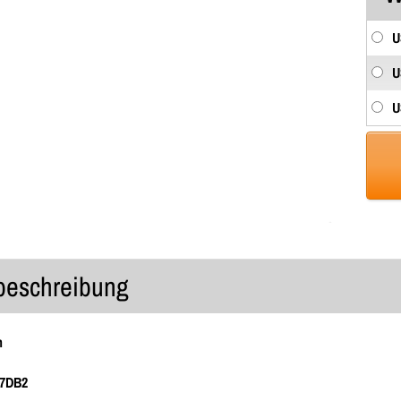
U
U
U
lbeschreibung
n
47DB2