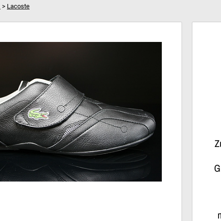
s
>
Lacoste
SPM
Dein Warenkorb ist leer!
Hi
Z
G