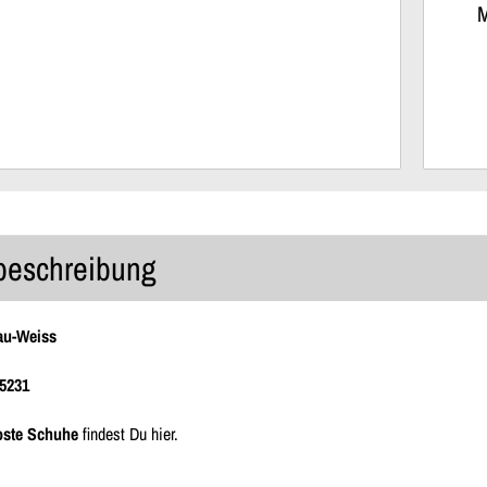
M
lbeschreibung
au-Weiss
5231
oste Schuhe
findest Du hier.