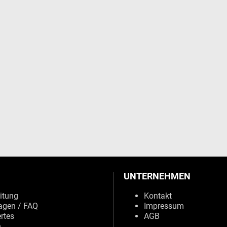
UNTERNEHMEN
eitung
Kontakt
agen / FAQ
Impressum
rtes
AGB
n