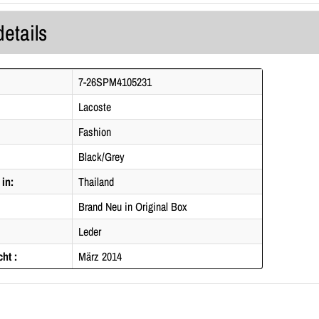
details
7-26SPM4105231
Lacoste
Fashion
Black/Grey
 in:
Thailand
Brand Neu in Original Box
Leder
cht :
März 2014