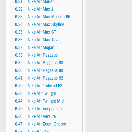
6.31
Nike Air Mariah
6.32
Nike Air Max 1
6.33
Nike Air Max Modular 95
6.34
Nike Air Max Skyline
6.35
Nike Air Max ST
6.36
Nike Air Max Tavas
6.37
Nike Air Mogan
6.38
Nike Air Pegasus
6.39
Nike Air Pegasus 83
6.40
Nike Air Pegasus 89
6.41
Nike Air Pegasus 92
6.42
Nike Air Tailwind 92
6.43
Nike Air Twilight
6.44
Nike Air Twilight Mid
6.45
Nike Air Vengeance
6.46
Nike Air Venture
6.47
Nike Air Zoom Oncore
6.48
Nike Banger