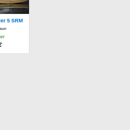
ier 5 SRM
aun
er
€