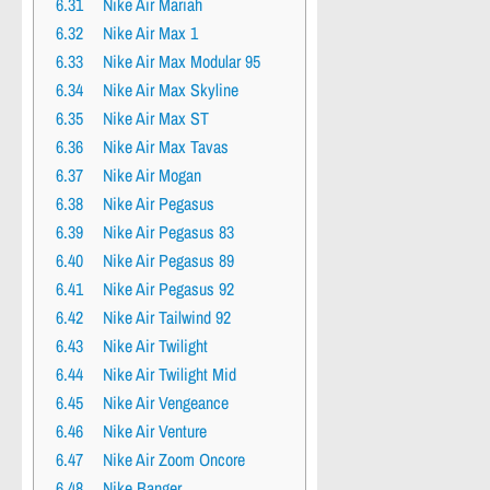
6.31
Nike Air Mariah
6.32
Nike Air Max 1
6.33
Nike Air Max Modular 95
6.34
Nike Air Max Skyline
6.35
Nike Air Max ST
6.36
Nike Air Max Tavas
6.37
Nike Air Mogan
6.38
Nike Air Pegasus
6.39
Nike Air Pegasus 83
6.40
Nike Air Pegasus 89
6.41
Nike Air Pegasus 92
6.42
Nike Air Tailwind 92
6.43
Nike Air Twilight
6.44
Nike Air Twilight Mid
6.45
Nike Air Vengeance
6.46
Nike Air Venture
6.47
Nike Air Zoom Oncore
6.48
Nike Banger