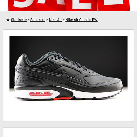
Startseite
>
Sneakers
>
Nike Air
>
Nike Air Classic BW
Weiter einkaufen
Nike Air Max BW Premium
Dein Warenkorb ist leer!
Hinweis